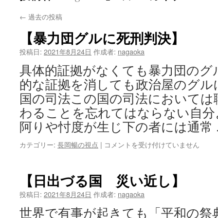
←
過去の投稿
【暴力団グルに死刑判決】
投稿日:
2021年8月24日
作成者:
nagaoka
具体的証拠がなくても暴力団のグ
的な証拠を消しても政治屋のグル
国の司法この国の司法においては
わることを忘れてはならない自分
阿りや忖度が生じ下の者には通常
【暴
カテゴリー:
長岡暢の視点
|
コメントを受け付けていません
力
団
グ
【日出づる国 災い近し】
ル
に
投稿日:
2021年8月24日
作成者:
nagaoka
死
世界で有事が起きても「平和の祭
刑