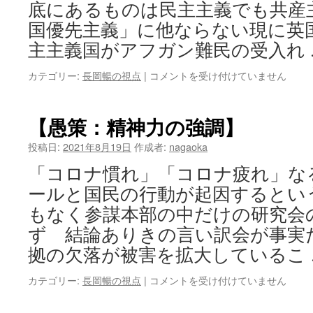
底にあるものは民主主義でも共産
国優先主義」に他ならない現に英
主主義国がアフガン難民の受入れ
【「悔
カテゴリー:
長岡暢の視点
|
コメントを受け付けていません
し
さ
を
【愚策：精神力の強調】
バ
ネ
投稿日:
2021年8月19日
作成者:
nagaoka
に」
「コロナ慣れ」「コロナ疲れ」な
で
な
ールと国民の行動が起因するとい
く
もなく参謀本部の中だけの研究会
「ほ
ほ
ず 結論ありきの言い訳会が事実
笑
拠の欠落が被害を拡大しているこ
み
返
【愚
カテゴリー:
長岡暢の視点
|
コメントを受け付けていません
し」】
策：
は
精