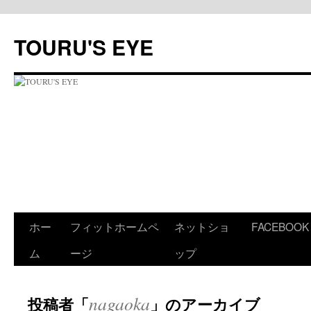
コ
ン
TOURU'S EYE
テ
ン
ツ
へ
ス
キ
ッ
プ
ホー
フィットホームペ
ネットショ
FACEBOOK
ム
ージ
ップ
nagaoka
投稿者「
」のアーカイブ