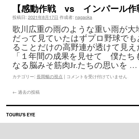
神
【感動作戦 vs インパール作
力
の
投稿日:
2021年8月17日
作成者:
nagaoka
強
歌川広重の雨のような重い雨が大
調】
は
だって見ていたはずプロ野球でも
ることだけの高野連が透けて見え
「１年間の成果を見せて 僕たち
なる脳みそ筋肉Jr.たちの思いを 
【感
カテゴリー:
長岡暢の視点
|
コメントを受け付けていません
動
作
←
過去の投稿
戦
vs
イ
ン
TOURU'S EYE
パ
ー
ル
作