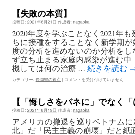
vs
IT
【失敗の本質】
企
業】
投稿日:
2021年8月21日
作成者:
nagaoka
は
2020年度を学ぶことなく2021年
ちに接種をすることなく新学期が始
度の分析を進めないのか分析をし
ず立ち止まる家庭内感染が進む中
機しては何の治療 …
続きを読む
【失
カテゴリー:
長岡暢の視点
|
コメントを受け付けていません
敗
の
本
【「悔しさをバネに」でなく「
質】
は
投稿日:
2021年8月19日
作成者:
nagaoka
アメリカの撤退を巡りベトナムに
北」だ「民主主義の崩壊」だと紙