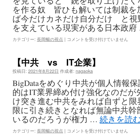
を見ていると 銃を取り上げたく
を作る奴 皆ひも解いては制裁を
ば今だけカネだけ自分だけ と視
を支えている現実がある日本政府
【生
カテゴリー:
長岡暢の視点
|
コメントを受け付けていません
き
た
い！】
【中共 vs IT企業】
は
投稿日:
2021年8月22日
作成者:
nagaoka
BigDataをめぐり中共が個人情
的はIT業界締め付け強化なのだが
け突き進む中共をみれば自ずと限
限に引き続きとなれば無論中共幹
いるのだろうが権力 …
続きを読
【中
カテゴリー:
長岡暢の視点
|
コメントを受け付けていません
共