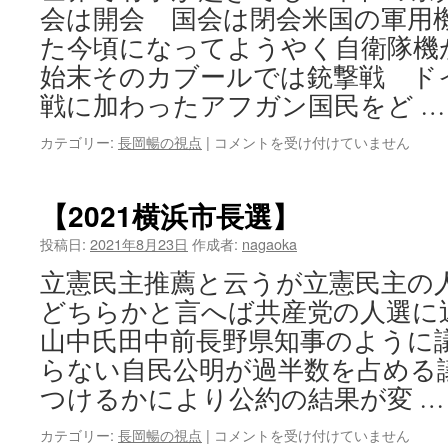
判
会は開会 国会は閉会米国の軍用
決】
た今頃になってようやく自衛隊機
は
始末そのカブールでは銃撃戦 ド
戦に加わったアフガン国民をど 
【日
カテゴリー:
長岡暢の視点
|
コメントを受け付けていません
出
づ
る
【2021横浜市長選】
国
災
投稿日:
2021年8月23日
作成者:
nagaoka
い
立憲民主推薦と云うが立憲民主
近
し】
どちらかと言へば共産党の人選に
は
山中氏田中前長野県知事のように
らない自民公明が過半数を占める
つけるかにより公約の結果が変 
【2021
カテゴリー:
長岡暢の視点
|
コメントを受け付けていません