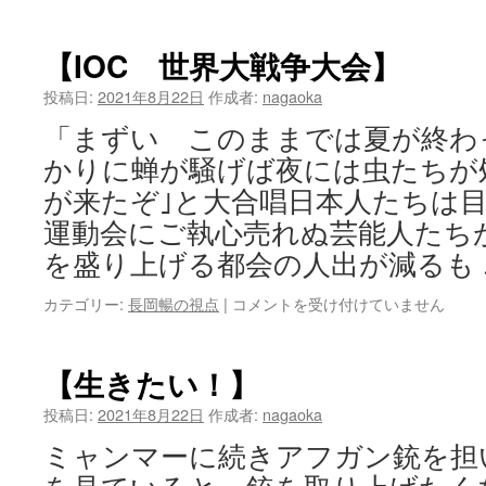
横
浜
市
【IOC 世界大戦争大会】
長
選】
投稿日:
2021年8月22日
作成者:
nagaoka
は
「まずい このままでは夏が終わ
かりに蝉が騒げば夜には虫たちが
が来たぞ｣と大合唱日本人たちは
運動会にご執心売れぬ芸能人たち
を盛り上げる都会の人出が減るも
【IOC
カテゴリー:
長岡暢の視点
|
コメントを受け付けていません
世
界
大
【生きたい！】
戦
争
投稿日:
2021年8月22日
作成者:
nagaoka
大
ミャンマーに続きアフガン銃を担
会】
は