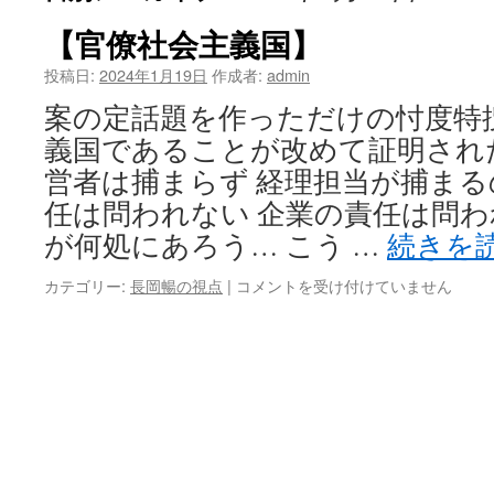
【官僚社会主義国】
投稿日:
2024年1月19日
作成者:
admin
案の定話題を作っただけの忖度特
義国であることが改めて証明され
営者は捕まらず 経理担当が捕まる
任は問われない 企業の責任は問わ
が何処にあろう… こう …
続きを
【官
カテゴリー:
長岡暢の視点
|
コメントを受け付けていません
僚
社
会
主
義
国】
は