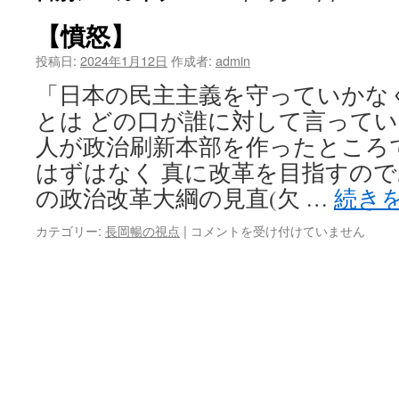
【憤怒】
投稿日:
2024年1月12日
作成者:
admin
「日本の民主主義を守っていかな
とは どの口が誰に対して言ってい
人が政治刷新本部を作ったところ
はずはなく 真に改革を目指すので
の政治改革大綱の見直(欠 …
続き
【憤
カテゴリー:
長岡暢の視点
|
コメントを受け付けていません
怒】
は