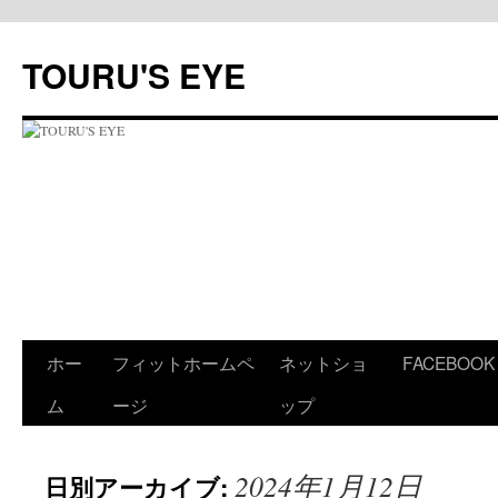
コ
ン
TOURU'S EYE
テ
ン
ツ
へ
ス
キ
ッ
プ
ホー
フィットホームペ
ネットショ
FACEBOOK
ム
ージ
ップ
2024年1月12日
日別アーカイブ: