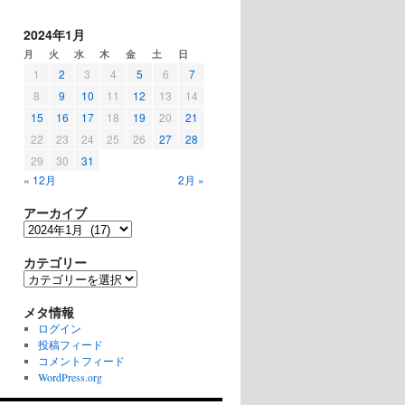
2024年1月
月
火
水
木
金
土
日
1
2
3
4
5
6
7
8
9
10
11
12
13
14
15
16
17
18
19
20
21
22
23
24
25
26
27
28
29
30
31
« 12月
2月 »
アーカイブ
ア
ー
カ
カテゴリー
イ
カ
ブ
テ
ゴ
メタ情報
リ
ログイン
ー
投稿フィード
コメントフィード
WordPress.org