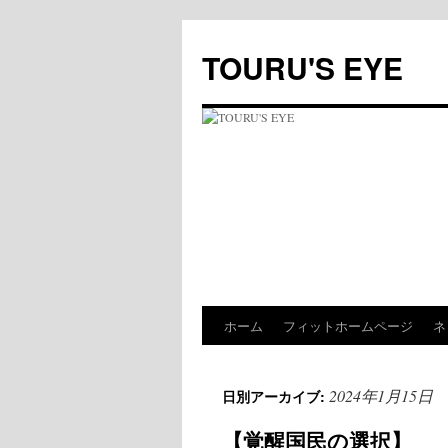
コ
ン
TOURU'S EYE
テ
ン
ツ
へ
ス
キ
ッ
プ
ホーム
フィットホームページ
ネ
2024年1月15日
日別アーカイブ:
【覚醒国民の選択】