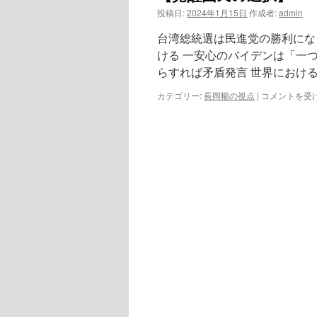
投稿日:
2024年1月15日
作成者:
admin
台湾総統選は民進党の勝利にな
ける 一安心のバイデンは「一
らすれば矛盾発言 世界におけ
【覚
カテゴリー:
長岡暢の視点
|
コメントを受
醒
国
民
の
選
択】
は