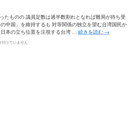
ったものの 議員定数は過半数割れとなれば難局が待ち受
つの中国」を維持するも 対等関係の独立を望む台湾国民か
る日本の立ち位置を注視する台湾 …
続きを読む
→
け付けていません