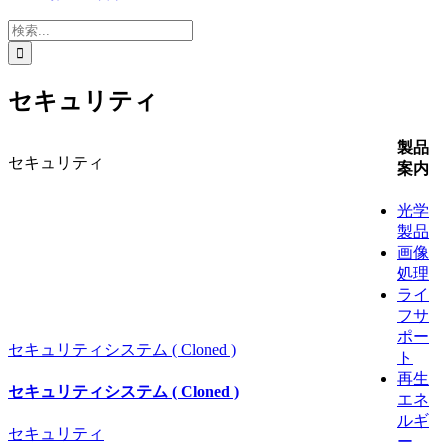
検
索
…
セキュリティ
製品
セキュリティ
案内
光学
製品
画像
処理
ライ
フサ
ポー
セキュリティシステム ( Cloned )
ト
再生
セキュリティシステム ( Cloned )
エネ
ルギ
セキュリティ
ー