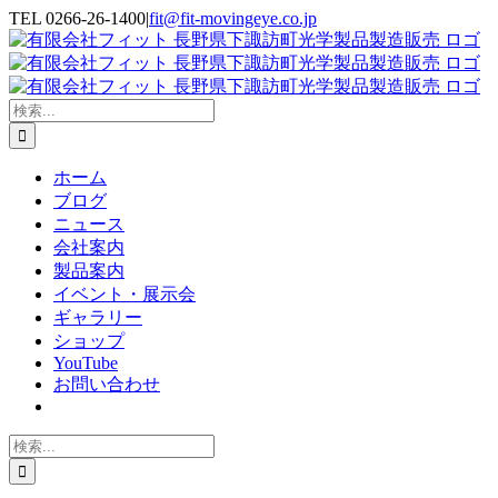
Skip
TEL 0266-26-1400
|
fit@fit-movingeye.co.jp
to
Facebook
YouTube
Blogger
電
content
子
メ
ー
検
ル
索
…
ホーム
ブログ
ニュース
会社案内
製品案内
イベント・展示会
ギャラリー
ショップ
YouTube
お問い合わせ
検
索
…