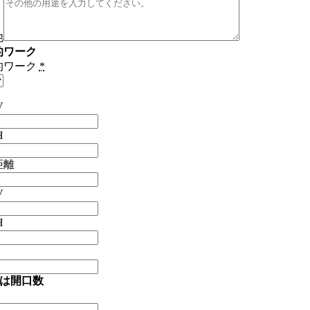
他
的ワーク
的ワーク
*
V
H
距離
V
H
又は開口数