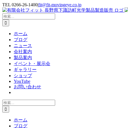
Skip
TEL 0266-26-1400
|
fit@fit-movingeye.co.jp
to
Facebook
YouTube
Blogger
電
content
子
検
メ
索
…
ー
ホーム
ル
ブログ
ニュース
会社案内
製品案内
イベント・展示会
ギャラリー
ショップ
YouTube
お問い合わせ
検
索
…
ホーム
ブログ