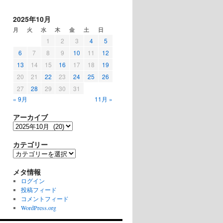
2025年10月
月
火
水
木
金
土
日
1
2
3
4
5
6
7
8
9
10
11
12
13
14
15
16
17
18
19
20
21
22
23
24
25
26
27
28
29
30
31
« 9月
11月 »
アーカイブ
ア
ー
カ
カテゴリー
イ
カ
ブ
テ
ゴ
メタ情報
リ
ログイン
ー
投稿フィード
コメントフィード
WordPress.org