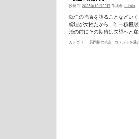
投稿日:
2025年10月22日
作成者:
admin
就任の抱負を語ることなどいく
総理が女性だから 唯一積極財
治の前にその期待は失望へと変
【過
カテゴリー:
長岡暢の視点
|
コメントを受
剰
期
待】
は