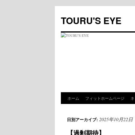
コ
ン
TOURU'S EYE
テ
ン
ツ
へ
ス
キ
ッ
プ
ホーム
フィットホームページ
ネ
2025年10月22日
日別アーカイブ:
【過剰期待】