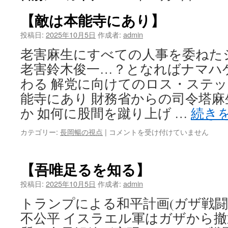
【敵は本能寺にあり】
投稿日:
2025年10月5日
作成者:
admin
老害麻生にすべての人事を委ねた
老害鈴木俊一…？となればナマハ
わる 解党に向けてのロス・ステッ
能寺にあり 財務省からの司令塔
か 如何に股間を蹴り上げ …
続き
【敵
カテゴリー:
長岡暢の視点
|
コメントを受け付けていません
は
本
能
【吾唯足るを知る】
寺
に
投稿日:
2025年10月5日
作成者:
admin
あ
トランプによる和平計画(ガザ戦闘
り】
は
不公平 イスラエル軍はガザから撤