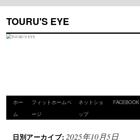
コ
ン
TOURU'S EYE
テ
ン
ツ
へ
ス
キ
ッ
プ
ホー
フィットホームペ
ネットショ
FACEBOOK
ム
ージ
ップ
2025年10月5日
日別アーカイブ: