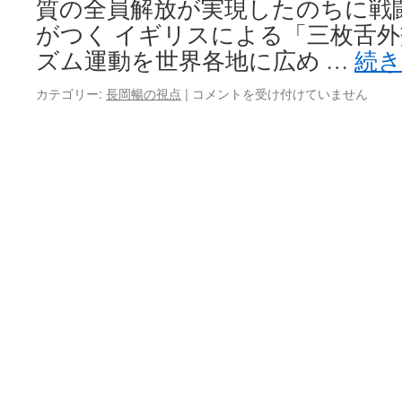
質の全員解放が実現したのちに戦
がつく イギリスによる「三枚舌
ズム運動を世界各地に広め …
続
【吾
カテゴリー:
長岡暢の視点
|
コメントを受け付けていません
唯
足
る
を
知
る】
は