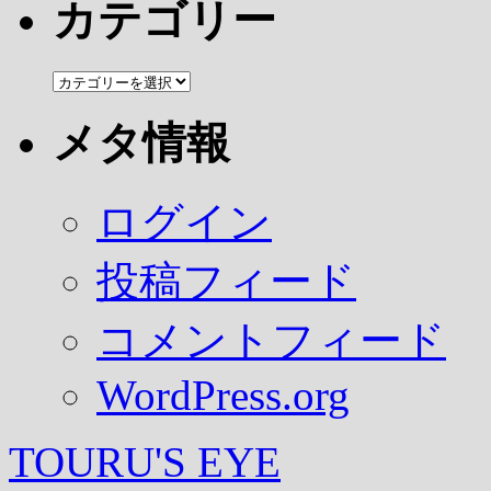
カ
カテゴリー
イ
ブ
カ
テ
ゴ
メタ情報
リ
ー
ログイン
投稿フィード
コメントフィード
WordPress.org
TOURU'S EYE