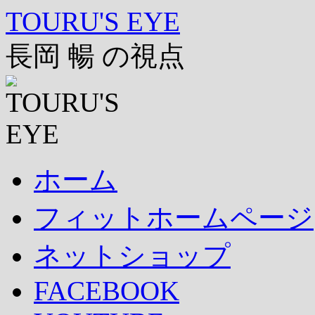
コ
TOURU'S EYE
ン
テ
長岡 暢 の視点
ン
ツ
へ
ス
キ
ッ
プ
ホーム
フィットホームページ
ネットショップ
FACEBOOK