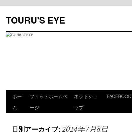
コ
ン
TOURU'S EYE
テ
ン
ツ
へ
ス
キ
ッ
プ
ホー
フィットホームペ
ネットショ
FACEBOOK
ム
ージ
ップ
2024年7月8日
日別アーカイブ: