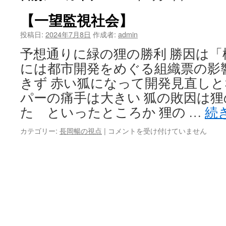
【一望監視社会】
投稿日:
2024年7月8日
作成者:
admin
予想通りに緑の狸の勝利 勝因は「
には都市開発をめぐる組織票の影
きず 赤い狐になって開発見直し
パーの痛手は大きい 狐の敗因は
た といったところか 狸の …
続
【一
カテゴリー:
長岡暢の視点
|
コメントを受け付けていません
望
監
視
社
会】
は