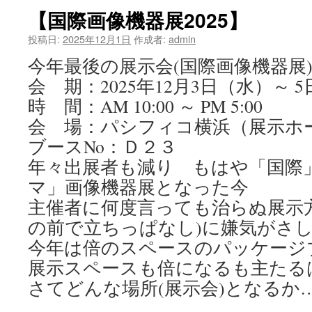
【国際画像機器展2025】
投稿日:
2025年12月1日
作成者:
admin
今年最後の展示会(国際画像機器展
会 期：2025年12月3日（水）～ 
時 間：AM 10:00 ～ PM 5:00
会 場：パシフィコ横浜（展示ホ
ブースNo：Ｄ２３
年々出展者も減り もはや「国際
マ」画像機器展となった今
主催者に何度言っても治らぬ展示
の前で立ちっぱなし)に嫌気がさ
今年は倍のスペースのパッケージ
展示スペースも倍になるも主たる
さてどんな場所(展示会)となるか