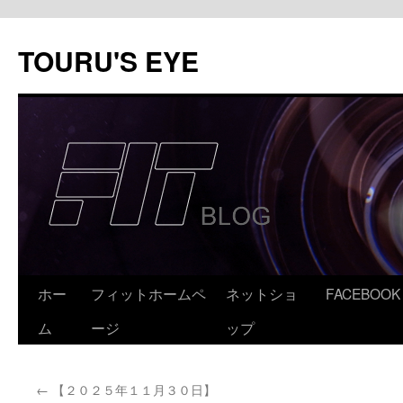
コ
ン
TOURU'S EYE
テ
ン
ツ
へ
ス
キ
ッ
プ
ホー
フィットホームペ
ネットショ
FACEBOOK
ム
ージ
ップ
←
【２０２５年１１月３０日】