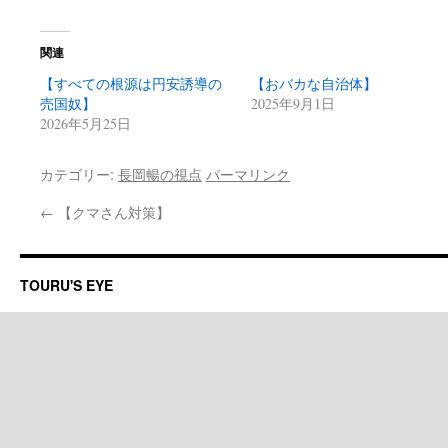
関連
【すべての根源は円安誘導の
【おバカな自治体】
売国奴】
2025年9月1日
2026年5月25日
カテゴリー:
長岡暢の視点
パーマリンク
←
【クマさん対策】
TOURU'S EYE