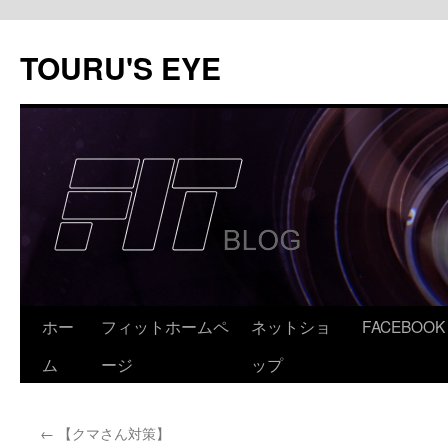
コ
ン
TOURU'S EYE
テ
ン
ツ
へ
ス
キ
ッ
プ
ホー
フィットホームペ
ネットショ
FACEBOOK
ム
ージ
ップ
←
【クマさん対策】