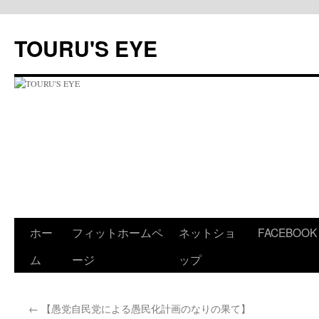
コ
ン
TOURU'S EYE
テ
ン
ツ
へ
ス
キ
ッ
プ
ホー
フィットホームペ
ネットショ
FACEBOOK
ム
ージ
ップ
←
【愚党自民党による愚民化計画のなりの果て】