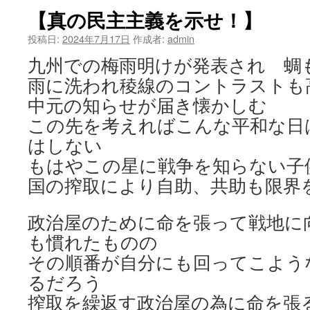
【真の民主主義を示せ！】
投稿日:
2024年7月17日
作成者:
admin
九州での梅雨明けが発表され 蜩
雨に洗われ稜線のコントラストも
中元の知らせが届き懐かしむ
この先を考えればこんな平和な日
はしない
もはやこの星に戦争を知らない子
国の搾取により自助、共助も限界
政治屋のために命を張って戦地に
も慣れたものの
その順番が自分にも回ってこよう
るだろう
搾取を繰返す政治屋の為に命を張