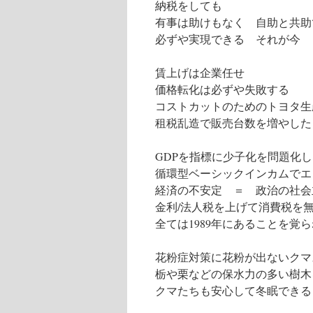
納税をしても
有事は助けもなく 自助と共助
必ずや実現できる それが今
賃上げは企業任せ
価格転化は必ずや失敗する
コストカットのためのトヨタ生
租税乱造で販売台数を増やした
GDPを指標に少子化を問題化
循環型ベーシックインカムでエ
経済の不安定 ＝ 政治の社会
金利/法人税を上げて消費税を
全ては1989年にあることを覚
花粉症対策に花粉が出ないクマ
栃や栗などの保水力の多い樹木
クマたちも安心して冬眠できる