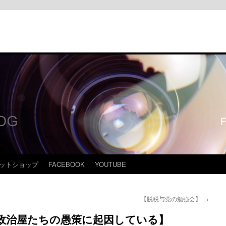
ットショップ
FACEBOOK
YOUTUBE
【脱税与党の勉強会】
→
政治屋たちの愚策に起因している】