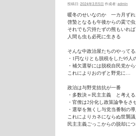
投稿日:
2024年3月5日
作成者:
admin
暖冬のせいなのか 一カ月ずれ
啓蟄となるも午後からの霙で虫
それでも穴持たずの熊もいれば
人間も虫も必死に生きる
そんな中政治屋たちのやってる
・1円なりとも脱税をした95人
・補欠選挙には脱税自民党から
これによりおのずと野党に…
政治は与野党拮抗が一番
・多数決＝民主主義 と考える
・官僚は2分化し政策論争をさ
・選挙を無くし与党当番制の導
これによりカネにならぬ世襲議
民主主義ごっこからの脱却につ