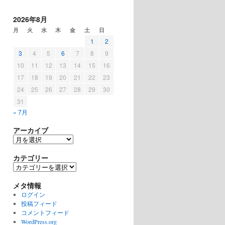
2026年8月
月
火
水
木
金
土
日
1
2
3
4
5
6
7
8
9
10
11
12
13
14
15
16
17
18
19
20
21
22
23
24
25
26
27
28
29
30
31
« 7月
アーカイブ
ア
ー
カ
カテゴリー
イ
カ
ブ
テ
ゴ
メタ情報
リ
ログイン
ー
投稿フィード
コメントフィード
WordPress.org