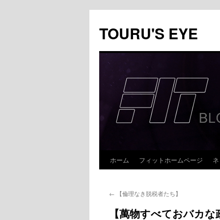
コ
ン
TOURU'S EYE
テ
ン
ツ
へ
ス
キ
ッ
プ
ホーム
フィットホームページ
ネ
←
【倫理なき脱税者たち】
【萬物すべておバカな