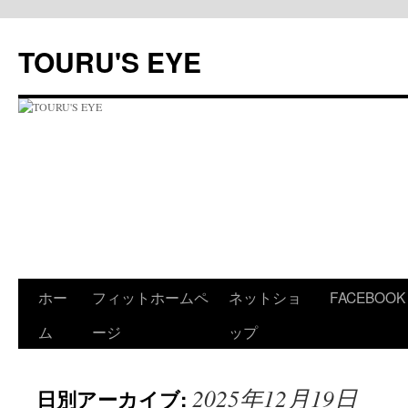
コ
ン
TOURU'S EYE
テ
ン
ツ
へ
ス
キ
ッ
プ
ホー
フィットホームペ
ネットショ
FACEBOOK
ム
ージ
ップ
2025年12月19日
日別アーカイブ: