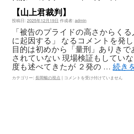
【山上君裁判】
投稿日:
2025年12月19日
作成者:
admin
「被告のプライドの高さからくる
に起因する」 なるコメントを発し
目的は初めから「量刑」ありきで
されていない 現場検証もしていな
度も述べてきたが ２発の …
続き
【山
カテゴリー:
長岡暢の視点
|
コメントを受け付けていません
上
君
裁
判】
は