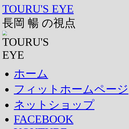
コ
TOURU'S EYE
ン
テ
長岡 暢 の視点
ン
ツ
へ
ス
キ
ッ
プ
ホーム
フィットホームページ
ネットショップ
FACEBOOK