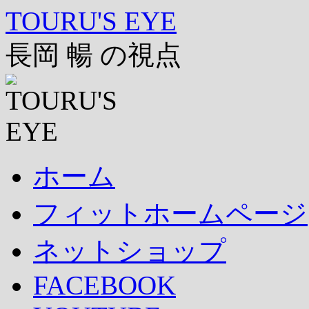
コ
TOURU'S EYE
ン
テ
長岡 暢 の視点
ン
ツ
へ
ス
キ
ッ
プ
ホーム
フィットホームページ
ネットショップ
FACEBOOK