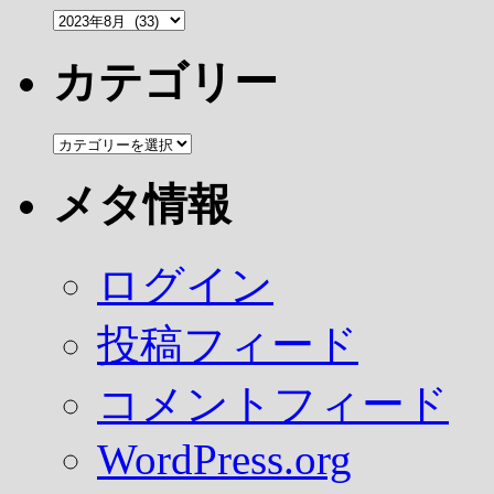
ア
ー
カ
カテゴリー
イ
ブ
カ
テ
ゴ
メタ情報
リ
ー
ログイン
投稿フィード
コメントフィード
WordPress.org