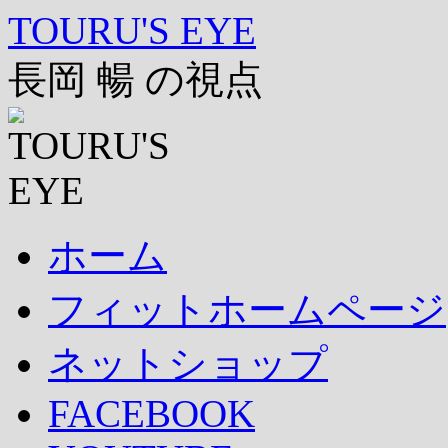
コ
TOURU'S EYE
ン
テ
長岡 暢 の視点
ン
ツ
へ
ス
キ
ッ
プ
ホーム
フィットホームページ
ネットショップ
FACEBOOK