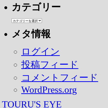
カ
カテゴリー
イ
ブ
カ
テ
ゴ
メタ情報
リ
ー
ログイン
投稿フィード
コメントフィード
WordPress.org
TOURU'S EYE