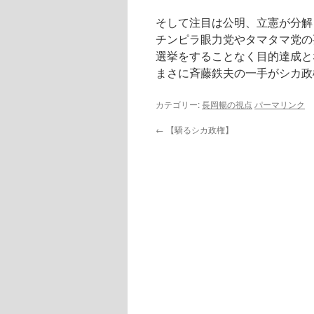
そして注目は公明、立憲が分解
チンピラ眼力党やタマタマ党の
選挙をすることなく目的達成と
まさに斉藤鉄夫の一手がシカ政
カテゴリー:
長岡暢の視点
パーマリンク
←
【驕るシカ政権】