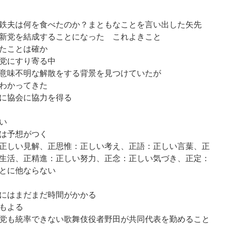
鉄夫は何を食べたのか？まともなことを言い出した矢先
新党を結成することになった これよきこと
たことは確か
党にすり寄る中
意味不明な解散をする背景を見つけていたが
わかってきた
に協会に協力を得る
い
は予想がつく
正しい見解、正思惟：正しい考え、正語：正しい言葉、正
生活、正精進：正しい努力、正念：正しい気づき、正定：
とに他ならない
にはまだまだ時間がかかる
もよる
党も統率できない歌舞伎役者野田が共同代表を勤めること