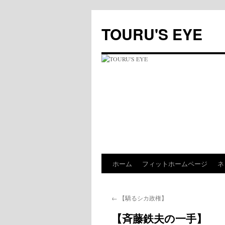
コ
ン
TOURU'S EYE
テ
ン
ツ
へ
ス
キ
ッ
プ
ホーム
フィットホームページ
ネ
←
【驕るシカ政権】
【斉藤鉄夫の一手】