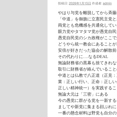
投稿日:
2026年1月15日
作成者:
admin
やはり与党を離脱してから斉藤
「中道」を御旗に立憲民主党と
両党とも危機感を共通化してい
眼力党やタマタマ党が愚党自民
愚党自民党のシカ政権がここで
どうやら統一教会にあることが
安倍が好きだった協会の解散前
その代わりに….なるDEAL
無論財務省の黒幕も捨てきれな
取引に財務省が絡んでいること
中道とは仏教で八正道（正見：
業：正しい行い、正命：正しい
正しい精神統一）を実践するこ
無論大元は「三密」にある
今の愚党に群がる党を一新する
ましてや新党に集まる顔ぶれに
一番の懸念材料は野党も自分の