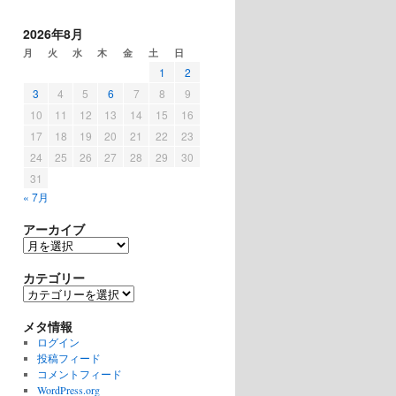
2026年8月
月
火
水
木
金
土
日
1
2
3
4
5
6
7
8
9
10
11
12
13
14
15
16
17
18
19
20
21
22
23
24
25
26
27
28
29
30
31
« 7月
アーカイブ
ア
ー
カ
カテゴリー
イ
カ
ブ
テ
ゴ
メタ情報
リ
ログイン
ー
投稿フィード
コメントフィード
WordPress.org