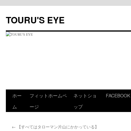
コ
ン
TOURU'S EYE
テ
ン
ツ
へ
ス
キ
ッ
プ
ホー
フィットホームペ
ネットショ
FACEBOOK
ム
ージ
ップ
←
【すべてはタローマン片山にかかっている】