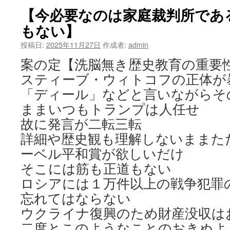
【今必要なのは家庭裁判所であ
もない】
投稿日:
2025年11月27日
作成者:
admin
案の定【洗脳無き歴史教育の重要
スティーブ・ウィトコフの正体が
「ディール」などと言いながらそ
ままいつもトランプは人任せ
故に発言が二転三転
詳細や歴史観も理解しないままた
ーベル平和賞が欲しいだけ
そこには筋も正道もない
ロシアには１万件以上の戦争犯罪
忘れてはならない
ウクライナ復興のため財産没収は
二度とこのようなことのおきぬよ