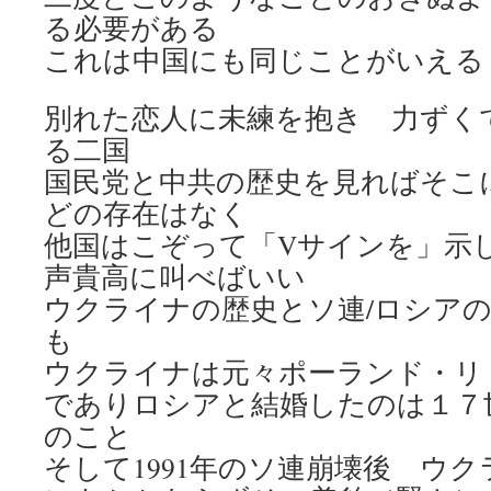
る必要がある
これは中国にも同じことがいえる
別れた恋人に未練を抱き 力ずく
る二国
国民党と中共の歴史を見ればそこ
どの存在はなく
他国はこぞって「Vサインを」示
声貴高に叫べばいい
ウクライナの歴史とソ連/ロシア
も
ウクライナは元々ポーランド・リ
でありロシアと結婚したのは１７
のこと
そして1991年のソ連崩壊後 ウ