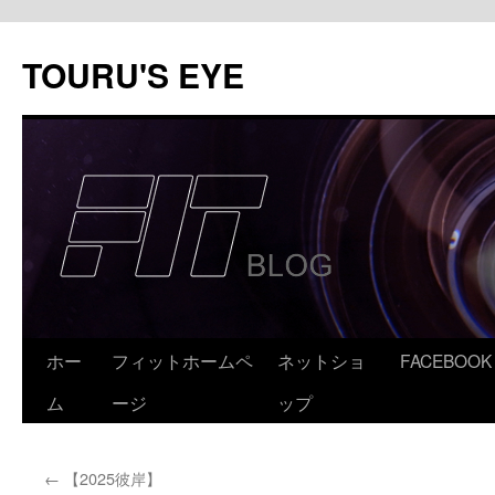
コ
ン
TOURU'S EYE
テ
ン
ツ
へ
ス
キ
ッ
プ
ホー
フィットホームペ
ネットショ
FACEBOOK
ム
ージ
ップ
←
【2025彼岸】