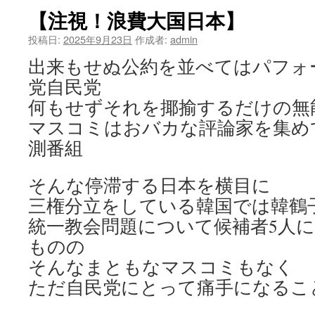
【注視！浪費大国日本】
投稿日:
2025年9月23日
作成者:
admin
出来もせぬ公約を並べてはパフォ
党自民党
何もせずそれを揶揄するだけの無
マスコミはおバカな評論家を集め
測番組
そんな停滞する日本を横目に
三権分立をしている韓国では韓鶴
統一教会問題について候補者5人
ものの
そんなまともなマスコミもなく
ただ自民党にとって痛手になるこ