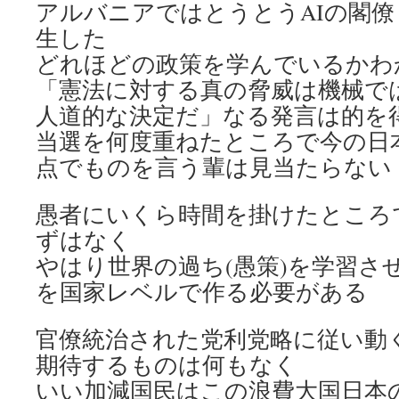
アルバニアではとうとうAIの閣
生した
どれほどの政策を学んでいるかわ
「憲法に対する真の脅威は機械で
人道的な決定だ」なる発言は的を
当選を何度重ねたところで今の日
点でものを言う輩は見当たらない
愚者にいくら時間を掛けたところ
ずはなく
やはり世界の過ち(愚策)を学習させた
を国家レベルで作る必要がある
官僚統治された党利党略に従い動
期待するものは何もなく
いい加減国民はこの浪費大国日本