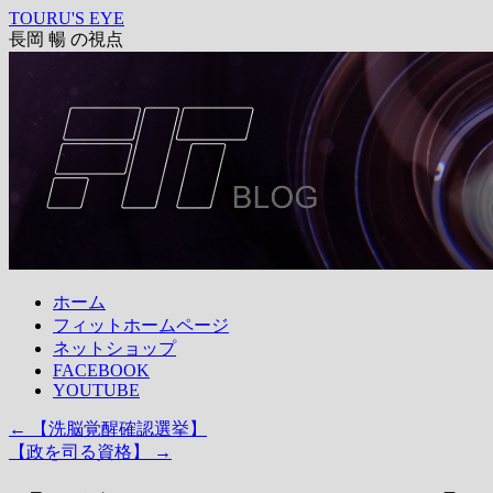
コ
TOURU'S EYE
長岡 暢 の視点
ン
テ
ン
ツ
へ
ス
キ
ッ
プ
ホーム
フィットホームページ
ネットショップ
FACEBOOK
YOUTUBE
←
【洗脳覚醒確認選挙】
【政を司る資格】
→