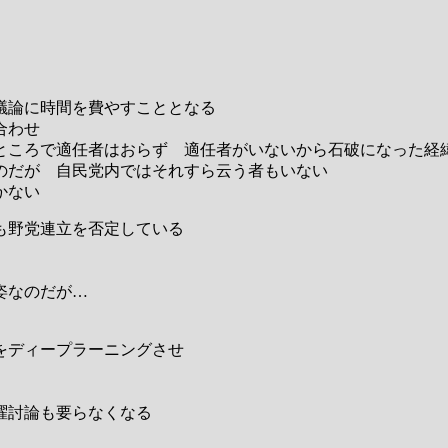
議論に時間を費やすこととなる
合わせ
ところで適任者はおらず 適任者がいないから石破になった経
のだが 自民党内ではそれすら云う者もいない
かない
も野党連立を否定している
姿なのだが…
をディープラーニングさせ
曜討論も要らなくなる