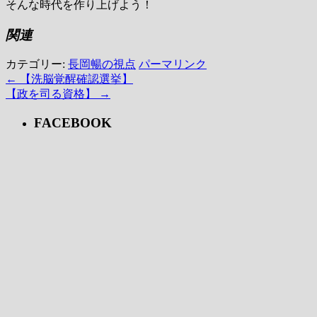
そんな時代を作り上げよう！
関連
カテゴリー:
長岡暢の視点
パーマリンク
←
【洗脳覚醒確認選挙】
【政を司る資格】
→
FACEBOOK