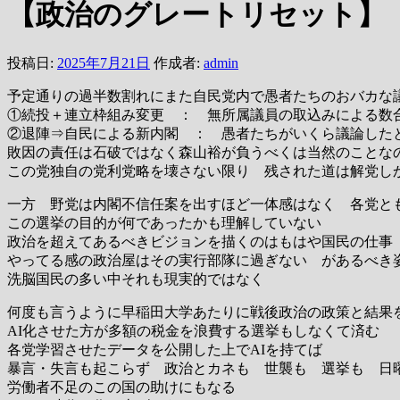
【政治のグレートリセット】
投稿日:
2025年7月21日
作成者:
admin
予定通りの過半数割れにまた自民党内で愚者たちのおバカな
①続投＋連立枠組み変更 ： 無所属議員の取込みによる数
②退陣⇒自民による新内閣 ： 愚者たちがいくら議論した
敗因の責任は石破ではなく森山裕が負うべくは当然のことな
この党独自の党利党略を壊さない限り 残された道は解党し
一方 野党は内閣不信任案を出すほど一体感はなく 各党と
この選挙の目的が何であったかも理解していない
政治を超えてあるべきビジョンを描くのはもはや国民の仕事
やってる感の政治屋はその実行部隊に過ぎない があるべき
洗脳国民の多い中それも現実的ではなく
何度も言うように早稲田大学あたりに戦後政治の政策と結果
AI化させた方が多額の税金を浪費する選挙もしなくて済む
各党学習させたデータを公開した上でAIを持てば
暴言・失言も起こらず 政治とカネも 世襲も 選挙も 日
労働者不足のこの国の助けにもなる