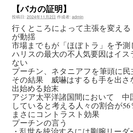
【バカの証明】
投稿日:
2024年11月2日
作成者:
admin
行くところによって主張を変える
が動揺
市場までもが「ほぼトラ」を予測
ハリスの最大の不人気要因はイス
ない
プーチン、ネタニアフを筆頭に民
その結果 威嚇はするも手を出さ
出始める始末
アジア太平洋諸国間において 中
していると考える人々の割合が56
まさにコントラスト効果
プーチンの言う
・乱世を統治するには剛腕リーダ