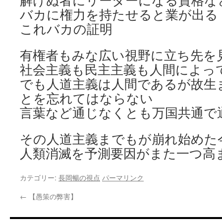
解けぬ者にリーダーになる資格な
バカに権力を持たせると業が出
これバカの証明
有権者もみな広い視野に立ち先を
社会主義も民主主義も人間によっ
でも人道主義は人間であるが故生
とを忘れてはならない
言葉など通じなくとも万国共通で
その人道主義までもが崩れ始めた
人類消滅を予測要因がまた一つ高
カテゴリー:
長岡暢の視点
パーマリンク
←
【愚策の弊害】