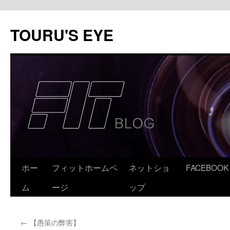
コ
ン
TOURU'S EYE
テ
ン
ツ
へ
ス
キ
ッ
プ
ホー
フィットホームペ
ネットショ
FACEBOOK
ム
ージ
ップ
←
【愚策の弊害】