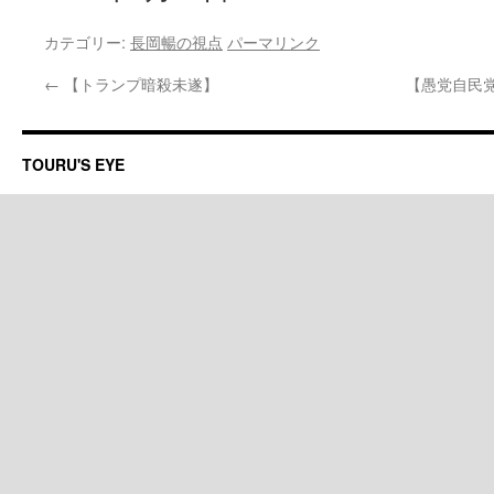
カテゴリー:
長岡暢の視点
パーマリンク
←
【トランプ暗殺未遂】
【愚党自民
TOURU'S EYE