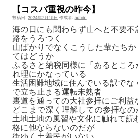
【コスパ重視の昨今】
投稿日:
2024年7月15日
作成者:
admin
海の日にも関わらず山へと不要不
路をうろつく
山ばかりでなくこうした輩たちか
てはどうか
ふるさと納税同様に「あるところ
れ理にかなっている
生活困難地域に住んでいる訳でなく
で立ち止まる運転未熟者
裏道を通っての大社参拝にご利益
どこまで深く理解しての参拝なの
土地土地の風習や文化に触れて読
格に他ならないのだが
街ゆく土着民がいない