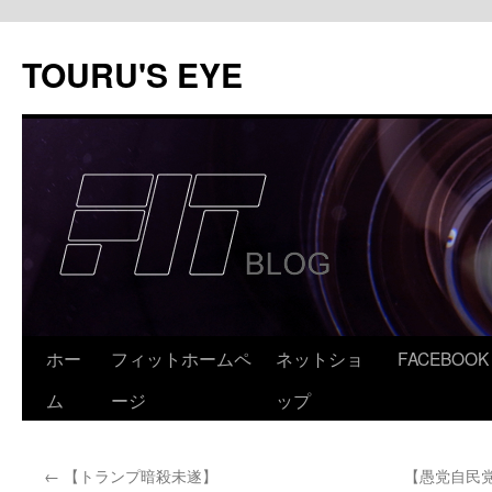
コ
ン
TOURU'S EYE
テ
ン
ツ
へ
ス
キ
ッ
プ
ホー
フィットホームペ
ネットショ
FACEBOOK
ム
ージ
ップ
←
【トランプ暗殺未遂】
【愚党自民