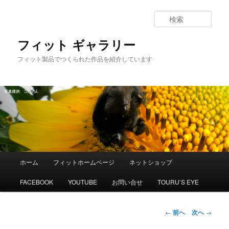
メ
イ
検
ン
索
コ
フィット ギャラリー
ン
フィット製品でつくられた作品を紹介しています
テ
ン
ツ
へ
移
動
メ
ホーム
フィットホームページ
ネットショップ
イ
ン
FACEBOOK
YOUTUBE
お問い合せ
TOURU’S EYE
メ
ニ
ュ
投
←
前へ
次へ
→
ー
稿