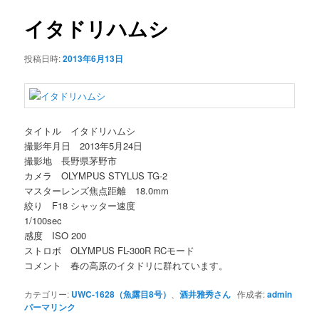
ナ
ビ
イタドリハムシ
ゲ
ー
投稿日時:
2013年6月13日
シ
ョ
ン
タイトル イタドリハムシ
撮影年月日 2013年5月24日
撮影地 長野県茅野市
カメラ OLYMPUS STYLUS TG-2
マスターレンズ焦点距離 18.0mm
絞り F18 シャッター速度
1/100sec
感度 ISO 200
ストロボ OLYMPUS FL-300R RCモード
コメント 春の高原のイタドリに群れています。
カテゴリー:
UWC-1628（魚露目8号）
、
酒井雅秀さん
作成者:
admin
パーマリンク