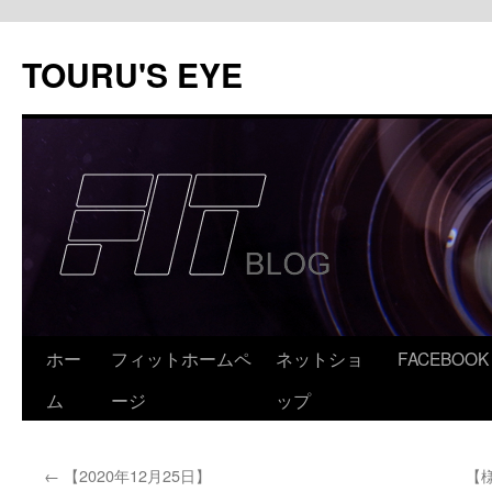
コ
ン
TOURU'S EYE
テ
ン
ツ
へ
ス
キ
ッ
プ
ホー
フィットホームペ
ネットショ
FACEBOOK
ム
ージ
ップ
←
【2020年12月25日】
【