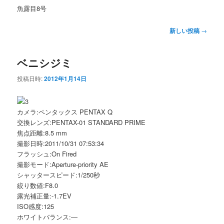
魚露目8号
投
新しい投稿
→
稿
ナ
ベニシジミ
ビ
ゲ
投稿日時:
2012年1月14日
ー
シ
ョ
カメラ:ペンタックス PENTAX Q
ン
交換レンズ:PENTAX-01 STANDARD PRIME
焦点距離:8.5 mm
撮影日時:2011/10/31 07:53:34
フラッシュ:On Fired
撮影モード:Aperture-priority AE
シャッタースピード:1/250秒
絞り数値:F8.0
露光補正量:-1.7EV
ISO感度:125
ホワイトバランス:―