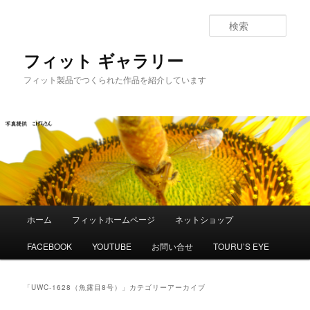
メ
サ
イ
ブ
検
ン
コ
索
コ
ン
フィット ギャラリー
ン
テ
フィット製品でつくられた作品を紹介しています
テ
ン
ン
ツ
ツ
へ
へ
移
移
動
動
メ
ホーム
フィットホームページ
ネットショップ
イ
ン
FACEBOOK
YOUTUBE
お問い合せ
TOURU’S EYE
メ
ニ
ュ
「
UWC-1628（魚露目8号）
」カテゴリーアーカイブ
ー