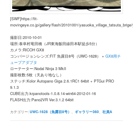
[SWF]https://fit-
movingeye.co.jp/gallery/flash/20101001/yasuoka_village_tatsuta_brige
撮影日:2010-10-01
場所:泰阜村竜田橋（JR東海飯田線田本駅徒歩5分）
カメラ:RICOH GX8
コンバージョンレンズ:FIT 魚露目8号（UWC-1628） +
GX8用チ
ューブアダプタ
ローテーター:Nodal Ninja 3 MkII
撮影枚数:5枚（天あり地なし）
ステッチ:Kolor Autopano Giga 2.6.1RC1 64bit + PTGui PRO
9.1.3
CUBE出力:krpanotools-1.0.8.14-win64-2012-01-16
FLASH出力:Pano2VR Ver.3.1.2 64bit
カテゴリー:
UWC-1628（魚露目8号）
、
ギャラリー360
、
社員A