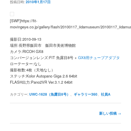
投稿日時:
2010年1月17日
[SWF]https://fit-
movingeye.co.jp/gallery/flash/20100117_iidamuseum/20100117_iidamu
撮影日:2010-09-13
場所:長野県飯田市 飯田市美術博物館
カメラ:RICOH GX8
コンバージョンレンズ:FIT 魚露目8号 +
GX8用チューブアダプタ
ローテーター:なし
撮影枚数:4枚（天地なし）
ステッチ:Kolor Autopano Giga 2.6 64bit
FLASH出力:Pano2VR Ver.3.1.2 64bit
カテゴリー:
UWC-1628（魚露目8号）
、
ギャラリー360
、
社員A
投
新しい投稿
→
稿
ナ
ビ