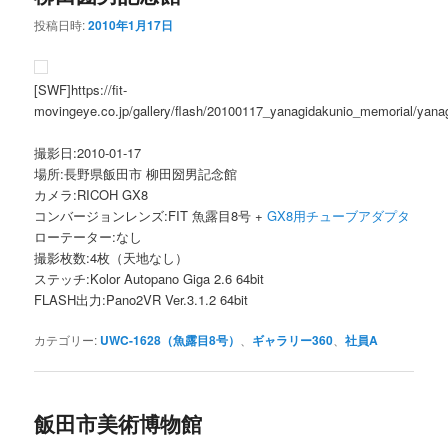
投稿日時:
2010年1月17日
[SWF]https://fit-
movingeye.co.jp/gallery/flash/20100117_yanagidakunio_memorial/yan
撮影日:2010-01-17
場所:長野県飯田市 柳田圀男記念館
カメラ:RICOH GX8
コンバージョンレンズ:FIT 魚露目8号 +
GX8用チューブアダプタ
ローテーター:なし
撮影枚数:4枚（天地なし）
ステッチ:Kolor Autopano Giga 2.6 64bit
FLASH出力:Pano2VR Ver.3.1.2 64bit
カテゴリー:
UWC-1628（魚露目8号）
、
ギャラリー360
、
社員A
飯田市美術博物館