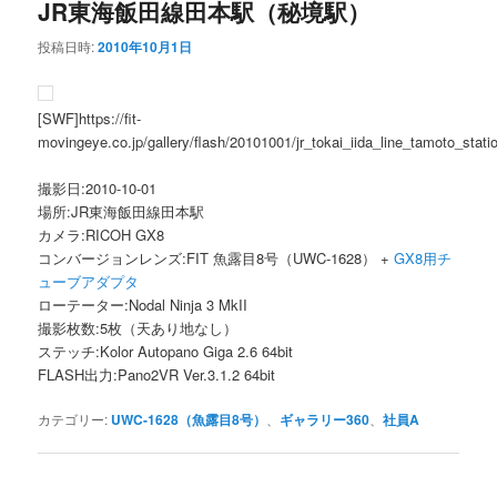
JR東海飯田線田本駅（秘境駅）
投稿日時:
2010年10月1日
[SWF]https://fit-
movingeye.co.jp/gallery/flash/20101001/jr_tokai_iida_line_tamoto_stati
撮影日:2010-10-01
場所:JR東海飯田線田本駅
カメラ:RICOH GX8
コンバージョンレンズ:FIT 魚露目8号（UWC-1628） +
GX8用チ
ューブアダプタ
ローテーター:Nodal Ninja 3 MkII
撮影枚数:5枚（天あり地なし）
ステッチ:Kolor Autopano Giga 2.6 64bit
FLASH出力:Pano2VR Ver.3.1.2 64bit
カテゴリー:
UWC-1628（魚露目8号）
、
ギャラリー360
、
社員A