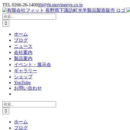
Skip
TEL 0266-26-1400
|
fit@fit-movingeye.co.jp
to
Facebook
YouTube
Blogger
電
content
子
検
メ
索
…
ー
ホーム
ル
ブログ
ニュース
会社案内
製品案内
イベント・展示会
ギャラリー
ショップ
YouTube
お問い合わせ
検
索
…
ホーム
ブログ