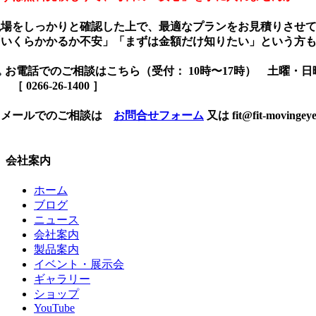
現場をしっかりと確認した上で、最適なプランをお見積りさせ
「いくらかかるか不安」「まずは金額だけ知りたい」という方
お電話でのご相談はこちら（受付： 10時〜17時） 土曜・
 0266-26-1400 ］
メールでのご相談は
お問合せフォーム
又は fit@fit-movingeye
会社案内
ホーム
ブログ
ニュース
会社案内
製品案内
イベント・展示会
ギャラリー
ショップ
YouTube