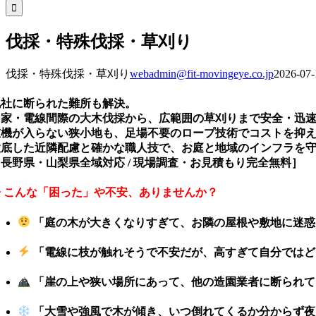
索
…
伐採・特殊伐採・草刈り
伐採・特殊伐採・草刈り
webadmin@fit-movingeye.co.jp
2026-07-
他社に断られた難所も解決。
民家・電線間際の大木伐採から、広範囲の草刈りまで安全・迅
重機が入らない狭小地も、足場不要のロープ技術でコストを抑
徹底した近隣配慮と確かな職人技で、お庭と地域のインフラを
長野県・山梨県全域対応 / 現場調査・お見積もり完全無料］
◆ こんな「困った」や不安、ありませんか？
「庭の木が大きくなりすぎて、お隣の屋根や敷地に迷惑
「電線に枝が触れそうで不安だが、高すぎて自分ではど
「崖の上や狭い場所にあって、他の造園業者に断られて
「大雪や強風で木が傾き、いつ倒れてくるか分からず夜