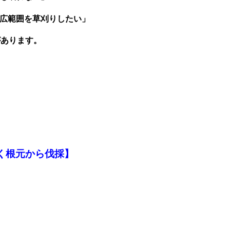
広範囲を草刈りしたい」
があります。
く根元から伐採
】