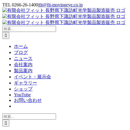
Skip
TEL 0266-26-1400
|
fit@fit-movingeye.co.jp
to
Facebook
YouTube
Blogger
電
content
子
メ
ー
検
ル
索
…
ホーム
ブログ
ニュース
会社案内
製品案内
イベント・展示会
ギャラリー
ショップ
YouTube
お問い合わせ
検
索
…