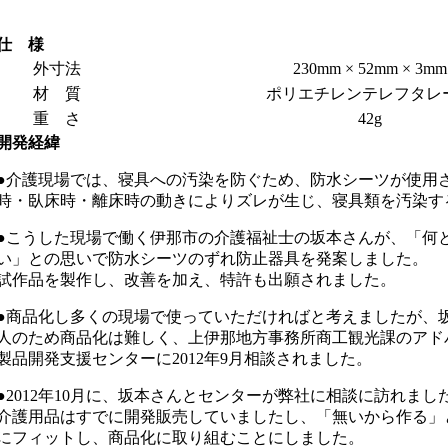
仕 様
外寸法
230mm × 52mm × 3mm
材 質
ポリエチレンテレフタレ
重 さ
42g
開発経緯
●介護現場では、寝具への汚染を防ぐため、防水シーツが使用
時・臥床時・離床時の動きによりズレが生じ、寝具類を汚染す
●こうした現場で働く伊那市の介護福祉士の坂本さんが、「何
い」との思いで防水シーツのずれ防止器具を発案しました。
試作品を製作し、改善を加え、特許も出願されました。
●商品化し多くの現場で使っていただければと考えましたが、
人のため商品化は難しく、上伊那地方事務所商工観光課のアド
製品開発支援センターに2012年9月相談されました。
●2012年10月に、坂本さんとセンターが弊社に相談に訪れまし
介護用品はすでに開発販売していましたし、「無いから作る」
にフィットし、商品化に取り組むことにしました。