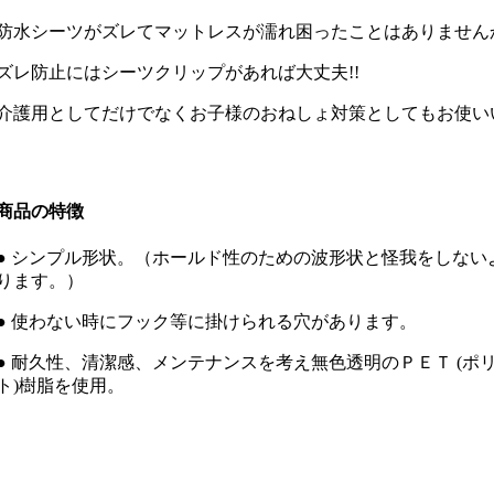
防水シーツがズレてマットレスが濡れ困ったことはありません
ズレ防止にはシーツクリップがあれば大丈夫!!
介護用としてだけでなくお子様のおねしょ対策としてもお使い
商品の特徴
● シンプル形状。（ホールド性のための波形状と怪我をしない
ります。）
● 使わない時にフック等に掛けられる穴があります。
● 耐久性、清潔感、メンテナンスを考え無色透明のＰＥＴ (ポ
ト)樹脂を使用。