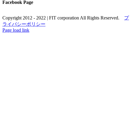
Facebook Page
Copyright 2012 - 2022 | FIT corporation All Rights Reserved.
プ
ライバシーポリシー
Facebook
YouTube
Blogger
電
Page load link
Go
子
to
メ
Top
ー
ル