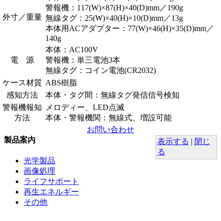
警報機：117(W)×87(H)×40(D)mm／190g
外寸／重量
無線タグ：25(W)×40(H)×10(D)mm／13g
本体用ACアダプター：77(W)×46(H)×35(D)mm／
140g
本体：AC100V
電 源
警報機：単三電池3本
無線タグ：コイン電池(CR2032)
ケース材質
ABS樹脂
感知方法
本体・タグ間：無線タグ発信信号検知
警報機報知
メロディー、LED点滅
方法
本体・警報機関：無線式、増設可能
お問い合わせ
製品案内
表示する
|
閉じ
る
光学製品
画像処理
ライフサポート
再生エネルギー
その他