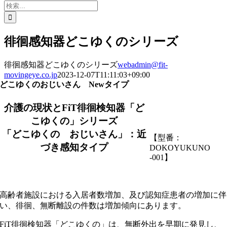
検
索
…
徘徊感知器どこゆくのシリーズ
徘徊感知器どこゆくのシリーズ
webadmin@fit-
movingeye.co.jp
2023-12-07T11:11:03+09:00
どこゆくのおじいさん Newタイプ
介護の現状とFiT徘徊検知器「ど
こゆくの」シリーズ
「どこゆくの おじいさん」：近
【型番：
づき感知タイプ
DOKOYUKUNO
-001】
高齢者施設における入居者数増加、及び認知症患者の増加に伴
い、徘徊、無断離設の件数は増加傾向にあります。
FiT徘徊検知器「どこゆくの」は、無断外出を早期に発見し、