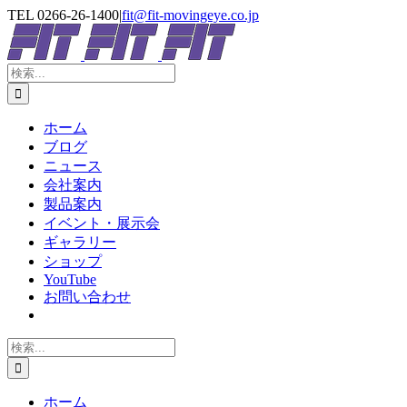
Skip
TEL 0266-26-1400
|
fit@fit-movingeye.co.jp
to
Facebook
YouTube
Blogger
電
content
子
メ
検
ー
索
ル
…
ホーム
ブログ
ニュース
会社案内
製品案内
イベント・展示会
ギャラリー
ショップ
YouTube
お問い合わせ
検
索
…
ホーム