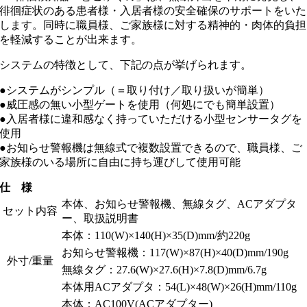
徘徊症状のある患者様・入居者様の安全確保のサポートをいた
します。同時に職員様、ご家族様に対する精神的・肉体的負担
を軽減することが出来ます。
システムの特徴として、下記の点が挙げられます。
●システムがシンプル（＝取り付け／取り扱いが簡単）
●威圧感の無い小型ゲートを使用（何処にでも簡単設置）
●入居者様に違和感なく持っていただける小型センサータグを
使用
●お知らせ警報機は無線式で複数設置できるので、職員様、ご
家族様のいる場所に自由に持ち運びして使用可能
仕 様
本体、お知らせ警報機、無線タグ、ACアダプタ
セット内容
ー、取扱説明書
本体：110(W)×140(H)×35(D)mm/約220g
お知らせ警報機：117(W)×87(H)×40(D)mm/190g
外寸/重量
無線タグ：27.6(W)×27.6(H)×7.8(D)mm/6.7g
本体用ACアダプタ：54(L)×48(W)×26(H)mm/110g
本体：AC100V(ACアダプター)