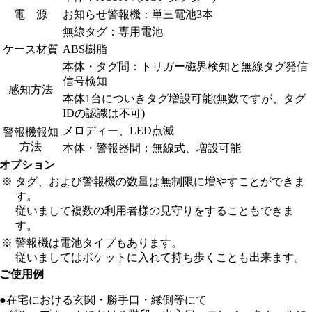
電 源
お知らせ警報機：単三電池3本
無線タグ：専用電池
ケース材質
ABS樹脂
本体・タグ間：トリガー磁界検知と無線タグ発信
信号検知
感知方法
本体1台についきタグ増設可能(無数ですが、タグ
IDの認識は不可)
メロディー、LED点滅
警報機報知
方法
本体・警報器間：無線式、増設可能
オプション
※
タグ、および警報機の数量は無制限に増やすことができま
す。
従いまして複数の利用者様の見守りをすることもできま
す。
※
警報機は電池タイプもあります。
従いましてはポケットに入れて持ち歩くことも出来ます。
ご使用例
●在宅における玄関・勝手口・縁側等にて