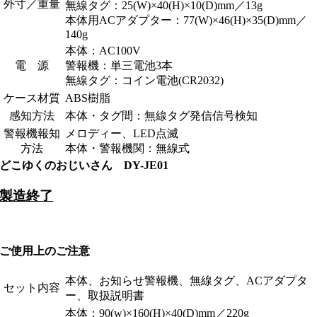
外寸／重量
無線タグ：25(W)×40(H)×10(D)mm／13g
本体用ACアダプター：77(W)×46(H)×35(D)mm／
140g
本体：AC100V
電 源
警報機：単三電池3本
無線タグ：コイン電池(CR2032)
ケース材質
ABS樹脂
感知方法
本体・タグ間：無線タグ発信信号検知
警報機報知
メロディー、LED点滅
方法
本体・警報機関：無線式
どこゆくのおじいさん DY-JE01
製造終了
ご使用上のご注意
本体、お知らせ警報機、無線タグ、ACアダプタ
セット内容
ー、取扱説明書
本体：90(w)×160(H)×40(D)mm／220g