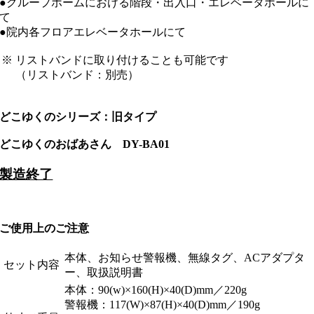
●グループホームにおける階段・出入口・エレベータホールに
て
●院内各フロアエレベータホールにて
※
リストバンドに取り付けることも可能です
（リストバンド：別売）
どこゆくのシリーズ：旧タイプ
どこゆくのおばあさん DY-BA01
製造終了
ご使用上のご注意
本体、お知らせ警報機、無線タグ、ACアダプタ
セット内容
ー、取扱説明書
本体：90(w)×160(H)×40(D)mm／220g
警報機：117(W)×87(H)×40(D)mm／190g