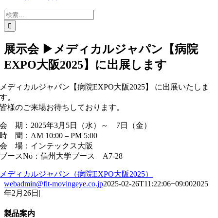
検
索
…
展示会 ▶メディカルジャパン【病院
EXPO大阪2025】に出展します
メディカルジャパン【病院EXPO大阪2025】 に出展いたしま
す。
皆様のご来場お待ちしております。
会 期：2025年3月5日（水）～ 7日（金）
時 間：AM 10:00 – PM 5:00
会 場：インテックス大阪
ブースNo：信州大学ブース A7-28
メディカルジャパン（病院EXPO大阪2025）
webadmin@fit-movingeye.co.jp
2025-02-26T11:22:06+09:00
2025
年2月26日
|
製品案内