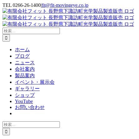
Skip
TEL 0266-26-1400
|
fit@fit-movingeye.co.jp
to
Facebook
YouTube
Blogger
電
content
子
メ
ー
検
ル
索
…
ホーム
ブログ
ニュース
会社案内
製品案内
イベント・展示会
ギャラリー
ショップ
YouTube
お問い合わせ
検
索
…